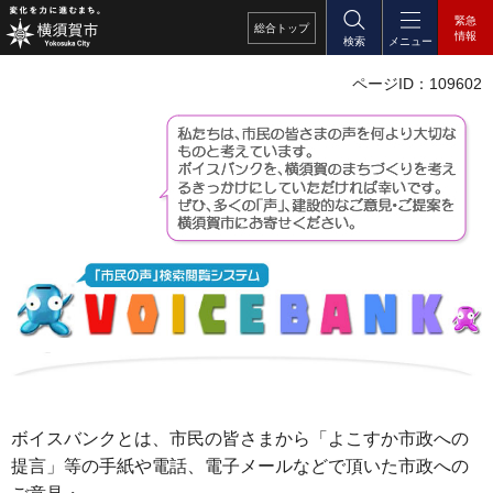
緊急
総合
トップ
情報
検索
メニュー
ページID：109602
ボイスバンクとは、市民の皆さまから「よこすか市政への
提言」等の手紙や電話、電子メールなどで頂いた市政への