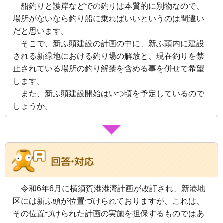
船釣りと護岸などでの釣りは本質的に別物なので、
場所がないなら釣り船に乗ればいいというのは間違い
だと思
います。
そこで、新ふ頭建設の計画の中に、新ふ頭内に建設
される新緑地にお
ける釣り場の解放と、現在釣りを禁
止されている場所の釣り解禁を含める事を
併せて希望
します。
また、新ふ頭建設開始はいつ頃を予定しているので
しょうか。
令和6年6月に横須賀港港湾計画が改訂され、新港地
区には新ふ頭が位置づけられて
おりますが、これは、
その位置づけられた計画の実施を担保するものではあ