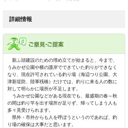
詳細情報
新ふ頭建設のための
埋め立てが始まると、今まで、
うみかぜ公園や横の護岸でできていた釣りがで
きなく
なり、現在許可されている釣り場（海辺つり公園、
大
津新堤防、陸軍桟橋）だけでは、釣りに来る人の数に
対して明らかに
場所が不足します。
うみかぜ公園などがある現在でも、最盛期の春～秋
の間は釣り竿を出す場所が足
りず、帰ってしまう人も
多々見受けられます。
県外・市外からも人を呼ぼうというのであれば、釣
り場の確保は
大事だと思います。