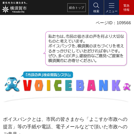
緊急
総合
トップ
情報
検索
メニュー
ページID：109566
ボイスバンクとは、市民の皆さまから「よこすか市政への
提言」等の手紙や電話、電子メールなどで頂いた市政への