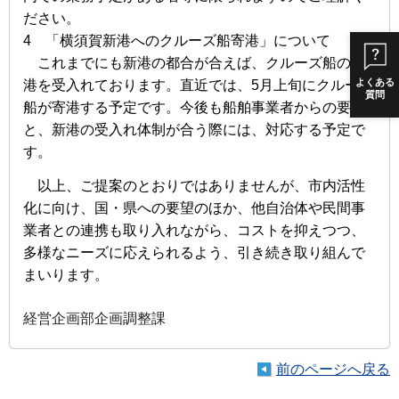
ださい。
4 「横須賀新港へのクルーズ船寄港」について
これまでにも新港の都合が合えば、クルーズ船の寄
よくある
港を受入れておりま
す。直近では、5月上旬にクルーズ
質問
船が寄港する予定です。今後も船舶
事業者からの要望
と、新港の受入れ体制が合う際には、対応する予定で
す。
以上、ご提案のとおりではありませんが、市内活性
化に向け、国・県への
要望のほか、他自治体や民間事
業者との連携も取り入れながら、コストを抑え
つつ、
多様なニーズに応えられるよう、引き続き取り組んで
まいり
ます。
経営企画部企画調整課
前のページへ戻る