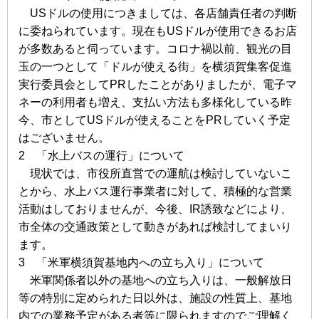
USドルの使用につきましては、各店舗責任者の判断
に委ねられていま
す。現在もUSドルが使用できるお店
が多数あると伺っています。コロナ
禍以前、観光の目
玉の一つとして「ドルが使える街」を横須賀集客促進
実行
委員会としてPRしたことがありましたが、電子マ
ネーの利用者も増え、
支払い方法も多様化している昨
今、市としてUSドルが使えることをPRして
いく予定
はございません。
2 「水上バスの運行」について
現状では、市役所直営での運航は検討していないこ
とから、水上バス運
行事業者に対して、積極的な営業
活動はしておりませんが、今後、IR誘致
などにより、
市全体の交通政策として動きがあれば検討してまいり
ます。
3 「米軍横須賀基地内への立ち入り」について
米軍関係者以外の基地への立ち入りは、一般解放日
等の特別に定められた日
以外は、施設の性質上、基地
内での業務予定がある者等に限られ
ますのでご理解く