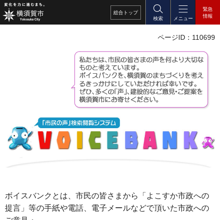
緊急
総合
トップ
情報
検索
メニュー
ページID：110699
ボイスバンクとは、市民の皆さまから「よこすか市政への
提言」等の手紙や電話、電子メールなどで頂いた市政への