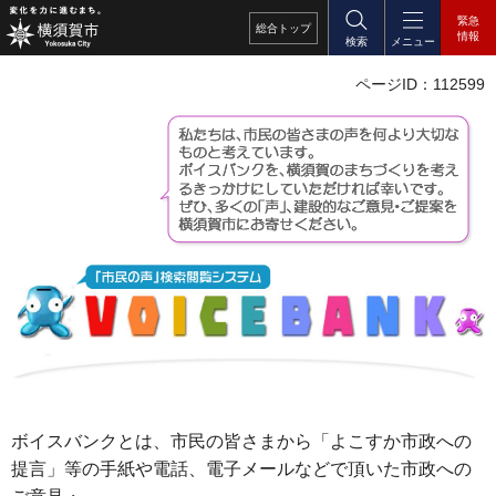
緊急
総合
トップ
情報
検索
メニュー
ページID：112599
ボイスバンクとは、市民の皆さまから「よこすか市政への
提言」等の手紙や電話、電子メールなどで頂いた市政への