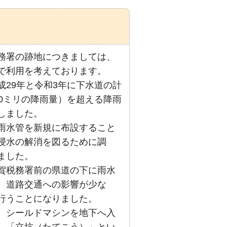
務署の跡地につきましては、
で利用を考えております。
29年と令和3年に下水道の計
60ミリの降雨量）を超える降雨
しました。
雨水管を新規に布設すること
浸水の解消を図るために調
ました。
賀税務署前の県道の下に雨水
、道路交通への影響が少な
行うことになりました。
、シールドマシンを地下へ入
、「立坑（たてこう）」とい