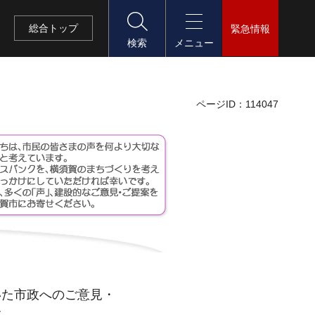
総合
トップ
緊急情報
検索
メニュー
ページID：114047
いた市政へのご意見・
す。