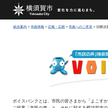
総合案内
>
市政情報
>
広報・広聴
>
市政へのご意見
> 旧横
ボイスバンクとは、市民の皆さまから「よこすか
ご提案「市民の声」と、それに対する横須賀市の