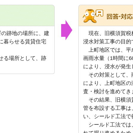
署の跡地の場所に、建
現在、旧横須賀税
に暮らせる
賃貸住宅
浸水対策工事の目的
上町地区では、平成
せる場所として、跡
画雨水量（1時間に
により、浸水が発生
その対策として、
により、上町地区の
査・検討を進めてき
その結果、旧横須
管を布設する工事は
い、シールド工法で
シールド工法では
れて掘り進めるため