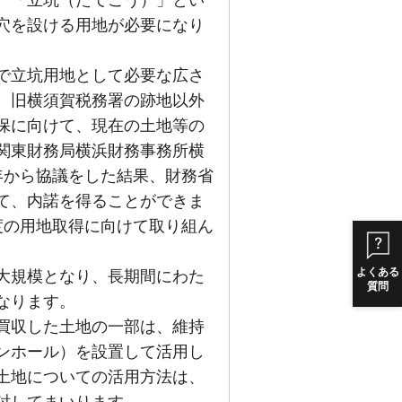
穴を設ける用地が必要になり
で立坑用地として必要な広さ
、旧横須賀税務署の跡地以外
保に向けて、現在の土地等の
関東財務局横浜財務事務所横
年から協議をした結果、財務省
て、内諾を得ることができま
度の用地取得に向けて取り組ん
よくある
大規模となり、長期間にわた
質問
なります。
買収した土地の一部は、維持
ンホール）を設置して活用し
土地についての活用方法は、
討してまいります。