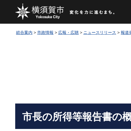
総合案内
>
市政情報
>
広報・広聴
>
ニュースリリース
>
報道
市長の所得等報告書の