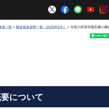
発表一覧
>
報道発表資料一覧（2025年6月）
> 市長の所得等報告書の概
概要について