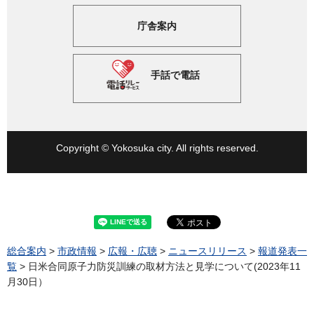
庁舎案内
手話で電話
Copyright © Yokosuka city. All rights reserved.
総合案内
>
市政情報
>
広報・広聴
>
ニュースリリース
>
報道発表一
覧
> 日米合同原子力防災訓練の取材方法と見学について(2023年11
月30日）