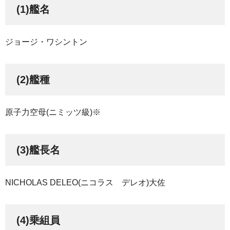
(1)艦名
ジョージ・ワシントン
(2)艦種
原子力空母(ニミッツ級)※
(3)艦長名
NICHOLAS DELEO(ニコラス デレオ)大佐
(4)乗組員