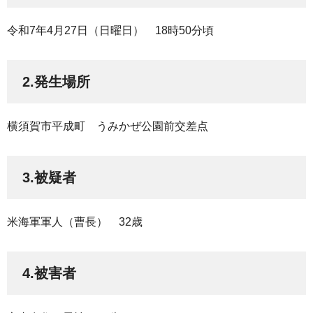
令和7年4月27日（日曜日）
1
8時50分頃
2.発生場所
横須賀市平成町
う
みかぜ公園前交差点
3.被疑者
米海軍軍人（曹長）
3
2歳
4.被害者