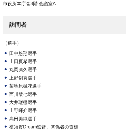
市役所本庁舎3階 会議室A
訪問者
（選手）
田中悠翔選手
土田夏希選手
丸岡凛久選手
上野剣真選手
菊地原楓花選手
西川栞七選手
大井瑳梛選手
上野暉介選手
高田美織選手
横須賀Dream監督、関係者の皆様