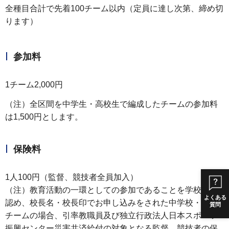
全種目合計で先着100チーム以内（定員に達し次第、締め切
ります）
参加料
1チーム2,000円
（注）全区間を中学生・高校生で編成したチームの参加料
は1,500円とします。
保険料
1人100円（監督、競技者全員加入）
（注）教育活動の一環としての参加であることを学校長が
よくある
認め、校長名・校長印でお申し込みをされた中学校・高校
質問
チームの場合、引率教職員及び独立行政法人日本スポーツ
振興センター災害共済給付の対象となる監督、競技者の保