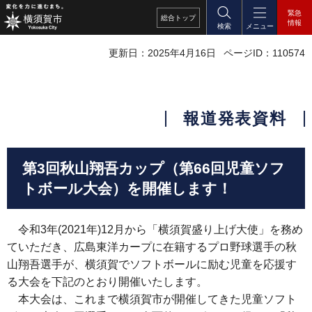
緊急
総合
トップ
情報
検索
メニュー
更新日：2025年4月16日
ページID：110574
報道発表資料
第3回秋山翔吾カップ（第66回児童ソフ
トボール大会）を開催します！
令和3年(2021年)12月から「横須賀盛り上げ大使」を務め
ていただき、広島東洋カープに在籍するプロ野球選手の秋
山翔吾選手が、横須賀でソフトボールに励む児童を応援す
る大会を下記のとおり開催いたします。
本大会は、これまで横須賀市が開催してきた児童ソフト