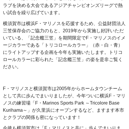
ラブを決める大会であるアジアチャンピオンズリーグで熱
い試合を繰り広げています。
横須賀市は横浜F・マリノスを応援するため、公益財団法人
三笠保存会のご協力のもと、2019年から実施し好評いただ
いている、「記念艦三笠」を期間限定でF・マリノスのイメ
ージカラーである「トリコロールカラー」（赤・白・青）
にライトアップする企画を今年も実施いたします。トリコ
ロールカラーに彩られた「記念艦三笠」の姿を是非ご覧く
ださい。
F・マリノスと横須賀市は2005年からホームタウンチーム
として共に歩んでまいりましたが、今年ついに横浜F・マリ
ノスの練習場「F・Marinos Sports Park ～Tricolore Base
Kurihama～」が久里浜にオープンするなど、ますます本市
とクラブの関係も密になっています！
今後も横須賀市は「F・マリノスと共に」歩んでまいりま