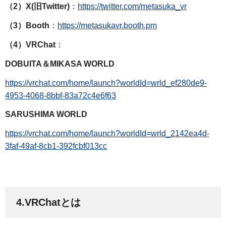
（2）X(旧Twitter)
：
https://twitter.com/metasuka_vr
（3）Booth
：
https://metasukavr.booth.pm
（4）VRChat
：
DOBUITA＆MIKASA WORLD
https://vrchat.com/home/launch?worldId=wrld_ef280de9-
4953-4068-8bbf-83a72c4e6f63
SARUSHIMA WORLD
https://vrchat.com/home/launch?worldId=wrld_2142ea4d-
3faf-49af-8cb1-392fcbf013cc
4.VRChatとは