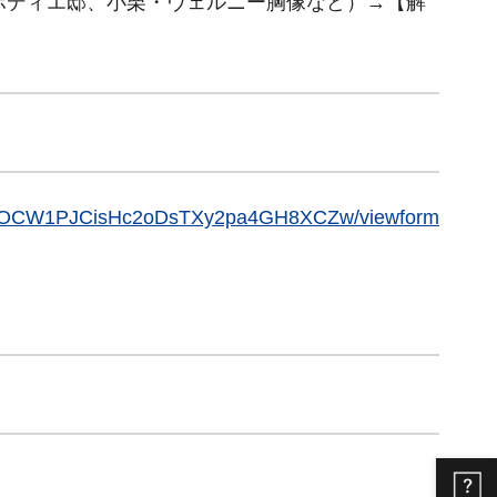
ボディエ邸、小栗・ヴェルニー胸像など）→【解
OCW1PJCisHc2oDsTXy2pa4GH8XCZw/viewform