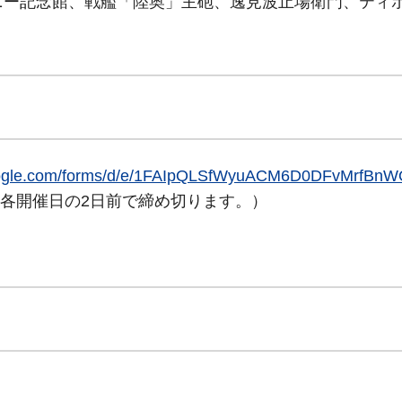
ニー記念館、戦艦「陸奥」主砲、逸見波止場衛門、ティ
e.com/forms/d/e/1FAIpQLSfWyuACM6D0DFvMrfBnW
各開催日の2日前で締め切ります。）