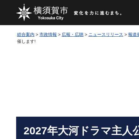
総合案内
>
市政情報
>
広報・広聴
>
ニュースリリース
>
報道
催します!
2027年大河ドラマ主