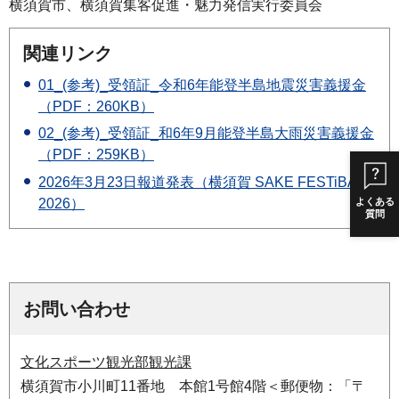
横須賀市、横須賀集客促進・魅力発信実行委員会
関連リンク
01_(参考)_受領証_令和6年能登半島地震災害義援金
（PDF：260KB）
02_(参考)_受領証_和6年9月能登半島大雨災害義援金
（PDF：259KB）
2026年3月23日報道発表（横須賀 SAKE FESTiBAR
2026）
よくある
質問
お問い合わせ
文化スポーツ観光部観光課
横須賀市小川町11番地 本館1号館4階＜郵便物：「〒