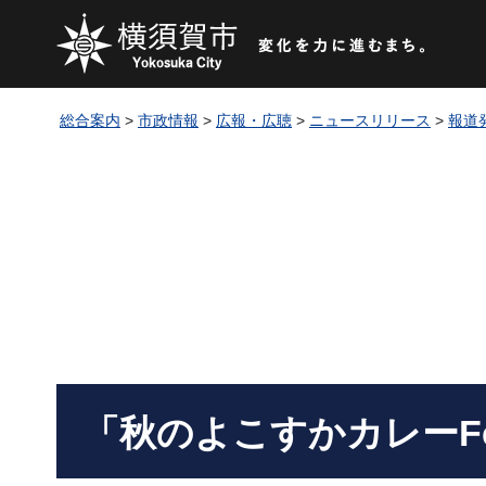
総合案内
>
市政情報
>
広報・広聴
>
ニュースリリース
>
報道
「秋のよこすかカレーFe