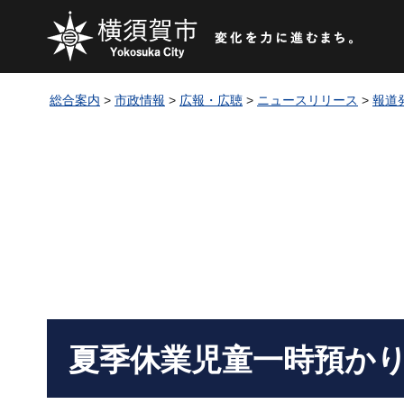
総合案内
>
市政情報
>
広報・広聴
>
ニュースリリース
>
報道
夏季休業児童一時預か