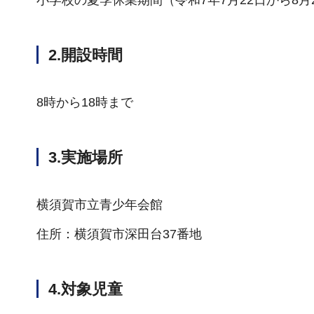
2.開設時間
8時から18時まで
3.実施場所
横須賀市立青少年会館
住所：横須賀市深田台37番地
4.対象児童