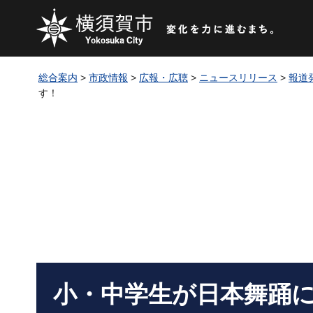
総合案内
>
市政情報
>
広報・広聴
>
ニュースリリース
>
報道
す！
小・中学生が日本舞踊