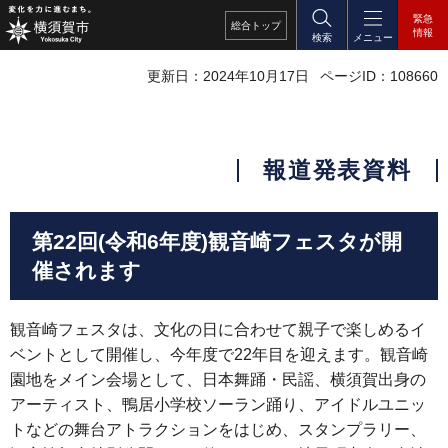
緊急
総合
トップ
情報
検索
メニュー
更新日：2024年10月17日
ページID：108660
報道発表資料
第22回(令和6年度)観音崎フェスタが開
催されます
観音崎フェスタは、文化の日に合わせて親子で楽しめるイ
ベントとして開催し、今年度で22年目を迎えます。観音崎
園地をメイン会場として、日本舞踊・民謡、横須賀出身の
アーティスト、鴨居小学校ソーラン踊り、アイドルユニッ
トなどの舞台アトラクションをはじめ、スタンプラリー、