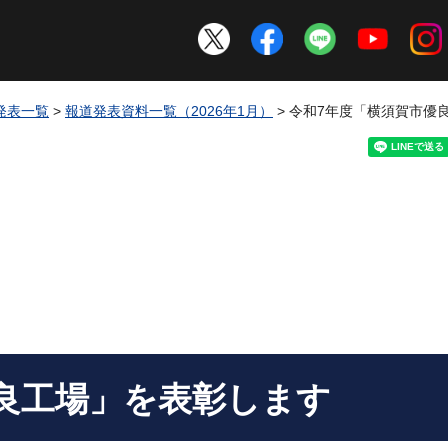
発表一覧
>
報道発表資料一覧（2026年1月）
> 令和7年度「横須賀市優
良工場」を表彰します