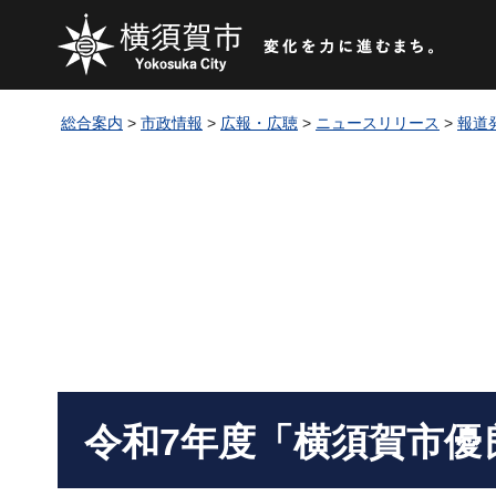
総合案内
>
市政情報
>
広報・広聴
>
ニュースリリース
>
報道
令和7年度「横須賀市優