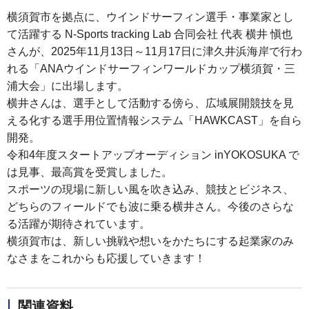
横須賀市を拠点に、ウインドサーフィン選手・事業家とし
て活躍する N-Sports tracking Lab 合同会社 代表 横井 愼也
さんが、2025年11月13日～11月17日に津久井浜海岸で行わ
れる「ANAウインドサーフィンワールドカップ横須賀・三
浦大会」に出場します。
横井さんは、選手として活動する傍ら、広域展開競技を見
える化する選手用位置情報システム「HAWKCAST」を自ら
開発。
令和4年度スタートアップオーディション inYOKOSUKA で
は見事、最高賞を受賞しました。
スポーツの現場に新しい風を吹き込み、競技とビジネス、
どちらのフィールドでも波に乗る横井さん。今後のさらな
る活躍が期待されています。
横須賀市は、新しい挑戦や想いをかたちにする起業家のみ
なさまをこれからも応援していきます！
関連資料