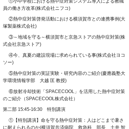
①小中学校における熱中症対策システム導入による教職
員の働き方改革(株式会社ニフコ)
②熱中症対策啓発活動における横須賀市との連携事例(大
塚製薬株式会社)
③～地域を守る～横須賀市と京急ストアの熱中症対策(株
式会社京急ストア)
④今、真夏の建設現場に求められている事(株式会社ヨコ
ソー)
⑤熱中症対策の実証実験・研究内容のご紹介(慶應義塾大
学環境情報学部 大越 匡 教授)
⑥放射冷却技術「SPACECOOL」を活用した熱中症対策
のご紹介（SPACECOOL株式会社）
第二部 15:45-16:30 特別講演
①【特別講演】命を守る熱中症対策：人はどこまで暑さ
に耐えられるのか(横須賀共済病院 救急科 部長 土井 智