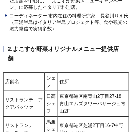
た店舗を中心に、「よこすか野菜メニューキャンペー
ン」に応募したイタリア料理店。
コーディネーター:市内在住の料理研究家 長谷川りえ氏
（三浦半島はイタリア半島プロジェクト等、食や観光の
魅力発信で実績多数）
2.よこすか野菜オリジナルメニュー提供店
舗
シェ
店舗名
住所
フ
日髙
東京都港区南青山2丁目27-18
リストランテ ア
シェ
青山エムズタワーパサージュ青
クアパッツァ
フ
山2F
馬渡
リストランテ
東京都港区芝浦2丁目16-7中野
シェ