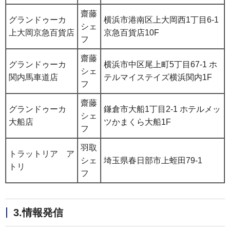
齋藤
グランドゥーカ
横浜市港南区上大岡西1丁目6-1
シェ
上大岡京急百貨店
京急百貨店10F
フ
齋藤
グランドゥーカ
横浜市中区尾上町5丁目67-1 ホ
シェ
関内馬車道店
テルマイステイズ横浜関内1F
フ
齋藤
グランドゥーカ
鎌倉市大船1丁目2-1 ホテルメッ
シェ
大船店
ツかまくら大船1F
フ
羽取
トラットリア ア
シェ
埼玉県春日部市上蛭田79-1
トリ
フ
3.情報発信