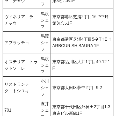
ラ チャウ
第3ビルB1F
フ
馬渡
ヴィネリア ラ
東京都港区芝浦2丁目16-7中野
シェ
チャウ
第3ビル1F
フ
馬渡
東京都港区芝浦4丁目5-9 THE H
アブラッチョ
シェ
ARBOUR SHIBAURA 1F
フ
馬渡
オステリア トゥ
東京都品川区大井1丁目49-12 1
シェ
ットソーレ
F
フ
小川
リストランテ
シェ
東京都大田区萩中2丁目9-2
ダ トシユキ
フ
直井
東京都千代田区外神田2丁目1-3
701
シェ
東進ビル新館1F