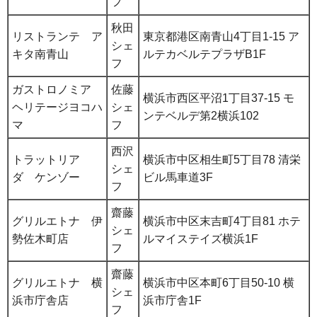
フ
秋田
リストランテ ア
東京都港区南青山4丁目1-15 ア
シェ
キタ南青山
ルテカベルテプラザB1F
フ
ガストロノミア
佐藤
横浜市西区平沼1丁目37-15 モ
ヘリテージヨコハ
シェ
ンテベルデ第2横浜102
マ
フ
西沢
トラットリア
横浜市中区相生町5丁目78 清栄
シェ
ダ ケンゾー
ビル馬車道3F
フ
齋藤
グリルエトナ 伊
横浜市中区末吉町4丁目81 ホテ
シェ
勢佐木町店
ルマイステイズ横浜1F
フ
齋藤
グリルエトナ 横
横浜市中区本町6丁目50-10 横
シェ
浜市庁舎店
浜市庁舎1F
フ