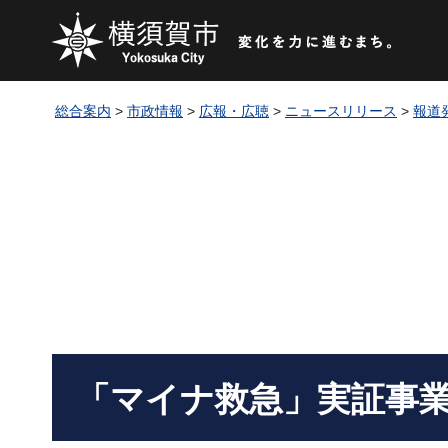
総合案内
>
市政情報
>
広報・広聴
>
ニュースリリース
>
報道
「マイナ救急」実証事