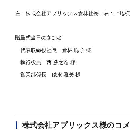
左：株式会社アプリックス倉林社長、右：上地横
贈呈式当日の参加者
代表取締役社長 倉林 聡子 様
執行役員 西 勝之進 様
営業部係長 磯永 雅美 様
株式会社アプリックス様のコ