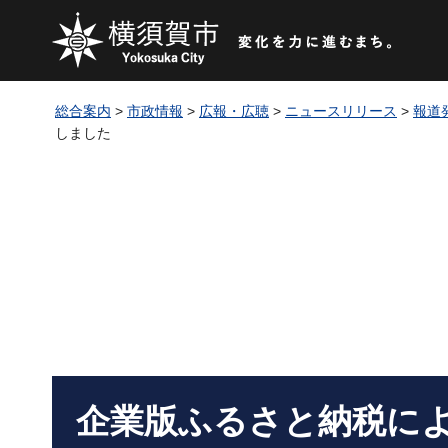
総合案内
>
市政情報
>
広報・広聴
>
ニュースリリース
>
報道
しました
企業版ふるさと納税に