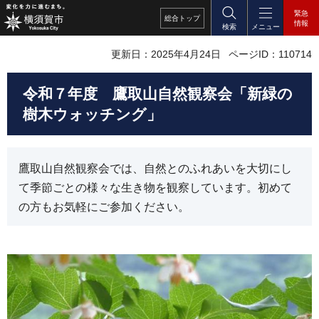
緊急
総合
トップ
情報
検索
メニュー
更新日：2025年4月24日
ページID：110714
令和７年度 鷹取山自然観察会「新緑の
樹木ウォッチング」
鷹取山自然観察会では、自然とのふれあいを大切にし
て季節ごとの様々な生き物を観察しています。初めて
の方もお気軽にご参加ください。