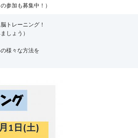
との参加も募集中！）
単脳トレーニング！
みましょう）
めの様々な方法を