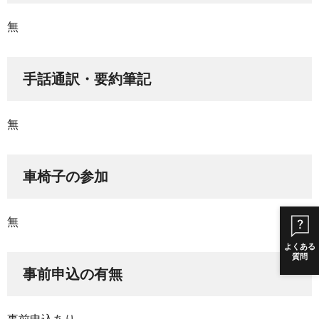
無
手話通訳・要約筆記
無
車椅子の参加
無
よくある
質問
事前申込の有無