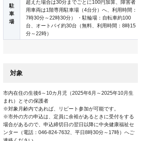
超えた場合は30分までごとに100円加算、障害者
駐
用車両は1階専用駐車場（4台分）へ、利用時間：
車
7時30分～22時30分） ・駐輪場：自転車約100
場
台、オートバイ約30台（無料、利用時間：8時15
分～22時）
対象
市内在住の生後6～10カ月児（2025年6月～2025年10月生
まれ）とその保護者
※対象月齢内であれば、リピート参加が可能です。
※市外の方の申込は、定員に余裕があるときに受付をする
場合があるので、申込締切日の翌日以降に中央健康福祉セ
ンター（電話：046-824-7632、平日8時30分～17時）へご
連絡ください。