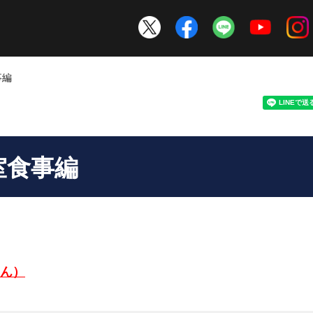
事編
室食事編
ん）