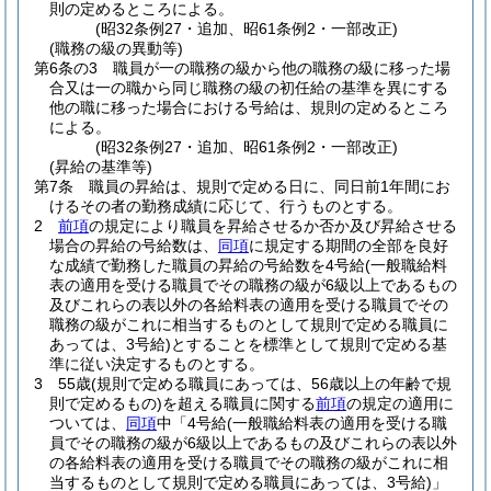
則の定めるところによる。
(昭32条例27・追加、昭61条例2・一部改正)
(職務の級の異動等)
第6条の3
職員が一の職務の級から他の職務の級に移った場
合又は一の職から同じ職務の級の初任給の基準を異にする
他の職に移った場合における号給は、規則の定めるところ
による。
(昭32条例27・追加、昭61条例2・一部改正)
(昇給の基準等)
第7条
職員の昇給は、規則で定める日に、同日前1年間にお
けるその者の勤務成績に応じて、行うものとする。
2
前項
の規定により職員を昇給させるか否か及び昇給させる
場合の昇給の号給数は、
同項
に規定する期間の全部を良好
な成績で勤務した職員の昇給の号給数を4号給
(一般職給料
表の適用を受ける職員でその職務の級が6級以上であるもの
及びこれらの表以外の各給料表の適用を受ける職員でその
職務の級がこれに相当するものとして規則で定める職員に
あっては、3号給)
とすることを標準として規則で定める基
準に従い決定するものとする。
3
55歳
(規則で定める職員にあっては、56歳以上の年齢で規
則で定めるもの)
を超える職員に関する
前項
の規定の適用に
ついては、
同項
中「4号給
(一般職給料表の適用を受ける職
員でその職務の級が6級以上であるもの及びこれらの表以外
の各給料表の適用を受ける職員でその職務の級がこれに相
当するものとして規則で定める職員にあっては、3号給)
」