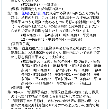
当として支給する。
(昭32条例27・一部改正)
(勤務1時間当たりの給与額の算出)
第17条
第6条
及び
前3条
に規定する勤務1時間当たりの給与
額は、給料の月額、これに対する地域手当の月額及び特殊
勤務手当のうち規則で定めるものの月額の合計額に12を乗
じ、その額を1週間当たりの勤務時間に52を乗じたものか
ら規則で定める時間を減じたもので除した額とする。
(昭32条例27・昭45条例3・昭46条例1・平元条例
12・平9条例43・平18条例4・一部改正)
(宿日直手当)
第18条
宿直勤務又は日直勤務を命ぜられた職員には、その
勤務1回につき5,500円を超えない範囲内において規則で定
める額を宿日直手当として支給する。
(昭28条例30・全改、昭40条例4・昭43条例3・昭45
条例3・昭46条例1・昭48条例1・昭48条例10・昭49
条例7・昭50条例13・昭52条例6・昭53条例6・昭60
条例3・昭61条例44・平3条例31・平4条例44・平6
条例41・平7条例37・平8条例56・平9条例43・平10
条例45・平11条例47・平23条例2・一部改正)
(管理職手当)
第18条の2
管理職手当は、管理又は監督の地位にある職員
のうち規則で指定する職にある者に対して支給する。
2
管理職手当の月額は、それぞれの給料表の職務の級ごとに
最高の号給の給料月額の100分の25を超えない範囲内で規