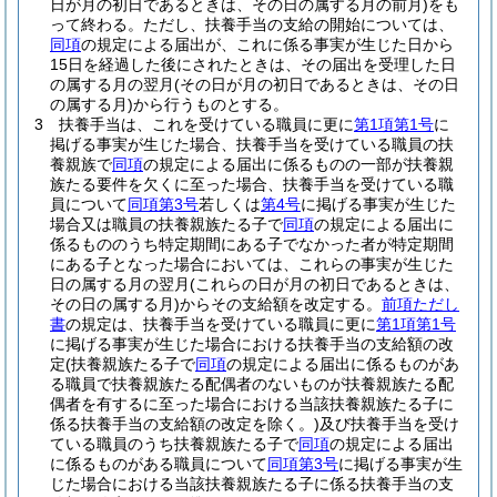
日が月の初日であるときは、その日の属する月の前月)
をも
って終わる。
ただし、扶養手当の支給の開始については、
同項
の規定による届出が、これに係る事実が生じた日から
15日を経過した後にされたときは、その届出を受理した日
の属する月の翌月
(その日が月の初日であるときは、その日
の属する月)
から行うものとする。
3
扶養手当は、これを受けている職員に更に
第1項第1号
に
掲げる事実が生じた場合、扶養手当を受けている職員の扶
養親族で
同項
の規定による届出に係るものの一部が扶養親
族たる要件を欠くに至った場合、扶養手当を受けている職
員について
同項第3号
若しくは
第4号
に掲げる事実が生じた
場合又は職員の扶養親族たる子で
同項
の規定による届出に
係るもののうち特定期間にある子でなかった者が特定期間
にある子となった場合においては、これらの事実が生じた
日の属する月の翌月
(これらの日が月の初日であるときは、
その日の属する月)
からその支給額を改定する。
前項ただし
書
の規定は、扶養手当を受けている職員に更に
第1項第1号
に掲げる事実が生じた場合における扶養手当の支給額の改
定
(扶養親族たる子で
同項
の規定による届出に係るものがあ
る職員で扶養親族たる配偶者のないものが扶養親族たる配
偶者を有するに至った場合における当該扶養親族たる子に
係る扶養手当の支給額の改定を除く。)
及び扶養手当を受け
ている職員のうち扶養親族たる子で
同項
の規定による届出
に係るものがある職員について
同項第3号
に掲げる事実が生
じた場合における当該扶養親族たる子に係る扶養手当の支