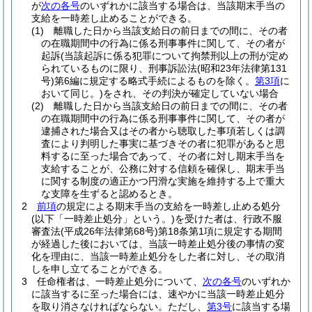
が
次の各号
のいずれかに該当する場合は、当該期末手当の
支給を一時差し止めることができる。
(1)
離職した日から当該支給日の前日までの間に、その者
の在職期間中の行為に係る刑事事件に関して、その者が
起訴
(当該起訴に係る犯罪について拘禁刑以上の刑が定め
られているものに限り、刑事訴訟法
(昭和23年法律第131
号)
第6編に規定する略式手続によるものを除く。
第3項
に
おいて同じ。)
をされ、その判決が確定していない場合
(2)
離職した日から当該支給日の前日までの間に、その者
の在職期間中の行為に係る刑事事件に関して、その者が
逮捕された場合又はその者から聴取した事項若しくは調
査により判明した事実に基づきその者に犯罪があると思
料するに至った場合であって、その者に対し期末手当を
支給することが、公務に対する信頼を確保し、期末手当
に関する制度の適正かつ円滑な実施を維持する上で重大
な支障を生ずると認めるとき。
2
前項
の規定による期末手当の支給を一時差し止める処分
(以下「一時差止処分」という。)
を受けた者は、行政不服
審査法
(平成26年法律第68号)
第18条第1項に規定する期間
が経過した後においては、当該一時差止処分後の事情の変
化を理由に、当該一時差止処分をした者に対し、その取消
しを申し立てることができる。
3
任命権者は、一時差止処分について、
次の各号
のいずれか
に該当するに至った場合には、速やかに当該一時差止処分
を取り消さなければならない。
ただし、
第3号
に該当する場