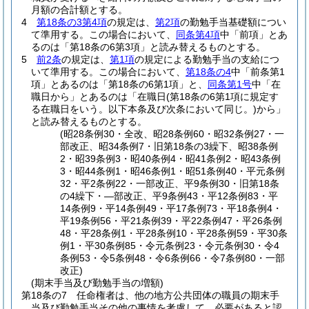
月額の合計額とする。
4
第18条の3第4項
の規定は、
第2項
の勤勉手当基礎額につい
て準用する。
この場合において、
同条第4項
中「前項」とあ
るのは「第18条の6第3項」と読み替えるものとする。
5
前2条
の規定は、
第1項
の規定による勤勉手当の支給につ
いて準用する。
この場合において、
第18条の4
中「前条第1
項」とあるのは「第18条の6第1項」と、
同条第1号
中「在
職日から」とあるのは「在職日
(第18条の6第1項に規定す
る在職日をいう。以下本条及び次条において同じ。)
から」
と読み替えるものとする。
(昭28条例30・全改、昭28条例60・昭32条例27・一
部改正、昭34条例7・旧第18条の3繰下、昭38条例
2・昭39条例3・昭40条例4・昭41条例2・昭43条例
3・昭44条例1・昭46条例1・昭51条例40・平元条例
32・平2条例22・一部改正、平9条例30・旧第18条
の4繰下・―部改正、平9条例43・平12条例83・平
14条例9・平14条例49・平17条例73・平18条例4・
平19条例56・平21条例39・平22条例47・平26条例
48・平28条例1・平28条例10・平28条例59・平30条
例1・平30条例85・令元条例23・令元条例30・令4
条例53・令5条例48・令6条例66・令7条例80・一部
改正)
(期末手当及び勤勉手当の増額)
第18条の7
任命権者は、他の地方公共団体の職員の期末手
当及び勤勉手当その他の事情を考慮して、必要があると認