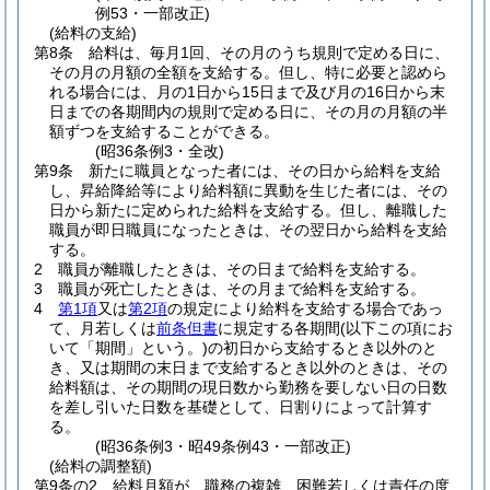
例53・一部改正)
(給料の支給)
第8条
給料は、毎月1回、その月のうち規則で定める日に、
その月の月額の全額を支給する。
但し、特に必要と認めら
れる場合には、月の1日から15日まで及び月の16日から末
日までの各期間内の規則で定める日に、その月の月額の半
額ずつを支給することができる。
(昭36条例3・全改)
第9条
新たに職員となった者には、その日から給料を支給
し、昇給降給等により給料額に異動を生じた者には、その
日から新たに定められた給料を支給する。
但し、離職した
職員が即日職員になったときは、その翌日から給料を支給
する。
2
職員が離職したときは、その日まで給料を支給する。
3
職員が死亡したときは、その月まで給料を支給する。
4
第1項
又は
第2項
の規定により給料を支給する場合であっ
て、月若しくは
前条但書
に規定する各期間
(以下この項にお
いて「期間」という。)
の初日から支給するとき以外のと
き、又は期間の末日まで支給するとき以外のときは、その
給料額は、その期間の現日数から勤務を要しない日の日数
を差し引いた日数を基礎として、日割りによって計算す
る。
(昭36条例3・昭49条例43・一部改正)
(給料の調整額)
第9条の2
給料月額が、職務の複雑、困難若しくは責任の度