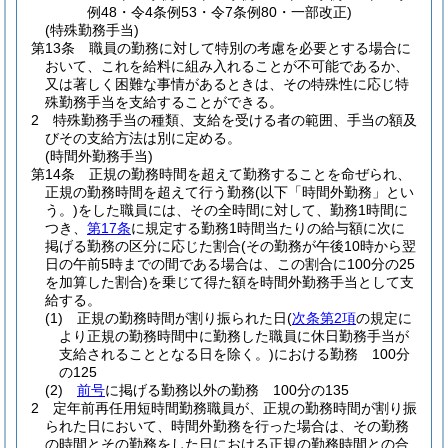
例48・令4条例53・令7条例80・一部改正)
(特殊勤務手当)
第13条
職員の勤務に対して特別の考慮を必要とする場合に
おいて、これを給料に組み入れることが不可能であるか、
又は著しく困難な事情があるときは、その特殊性に応じ特
殊勤務手当を支給することができる。
2
特殊勤務手当の種類、支給を受ける者の範囲、手当の額及
びその支給方法は別に定める。
(時間外勤務手当)
第14条
正規の勤務時間を超えて勤務することを命ぜられ、
正規の勤務時間を超えて行う勤務
(以下「時間外勤務」とい
う。)
をした職員には、その全時間に対して、勤務1時間に
つき、
第17条
に規定する勤務1時間当たりの給与額に次に
掲げる勤務の区分に応じた割合
(その勤務が午後10時から翌
日の午前5時までの間である場合は、この割合に100分の25
を加算した割合)
を乗じて得た額を時間外勤務手当として支
給する。
(1)
正規の勤務時間が割り振られた日
(
次条第2項
の規定に
より正規の勤務時間中に勤務した職員に休日勤務手当が
支給されることとなる日を除く。)
における勤務 100分
の125
(2)
前号
に掲げる勤務以外の勤務 100分の135
2
定年前再任用短時間勤務職員が、正規の勤務時間が割り振
られた日において、時間外勤務を行った場合は、その勤務
の時間とその勤務をした日における正規の勤務時間との合