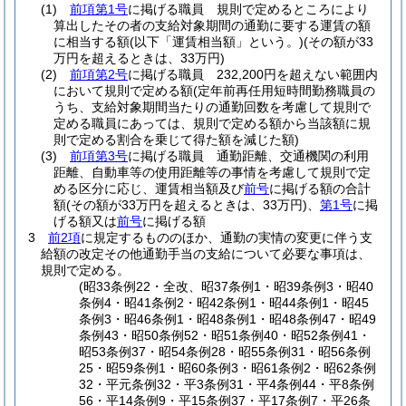
(1)
前項第1号
に掲げる職員 規則で定めるところにより
算出したその者の支給対象期間の通勤に要する運賃の額
に相当する額
(以下「運賃相当額」という。)
(その額が33
万円を超えるときは、33万円)
(2)
前項第2号
に掲げる職員 232,200円を超えない範囲内
において規則で定める額
(定年前再任用短時間勤務職員の
うち、支給対象期間当たりの通勤回数を考慮して規則で
定める職員にあっては、規則で定める額から当該額に規
則で定める割合を乗じて得た額を減じた額)
(3)
前項第3号
に掲げる職員 通勤距離、交通機関の利用
距離、自動車等の使用距離等の事情を考慮して規則で定
める区分に応じ、運賃相当額及び
前号
に掲げる額の合計
額
(その額が33万円を超えるときは、33万円)
、
第1号
に掲
げる額又は
前号
に掲げる額
3
前2項
に規定するもののほか、通勤の実情の変更に伴う支
給額の改定その他通勤手当の支給について必要な事項は、
規則で定める。
(昭33条例22・全改、昭37条例1・昭39条例3・昭40
条例4・昭41条例2・昭42条例1・昭44条例1・昭45
条例3・昭46条例1・昭48条例1・昭48条例47・昭49
条例43・昭50条例52・昭51条例40・昭52条例41・
昭53条例37・昭54条例28・昭55条例31・昭56条例
25・昭59条例1・昭60条例3・昭61条例2・昭62条例
32・平元条例32・平3条例31・平4条例44・平8条例
56・平14条例9・平15条例37・平17条例7・平26条