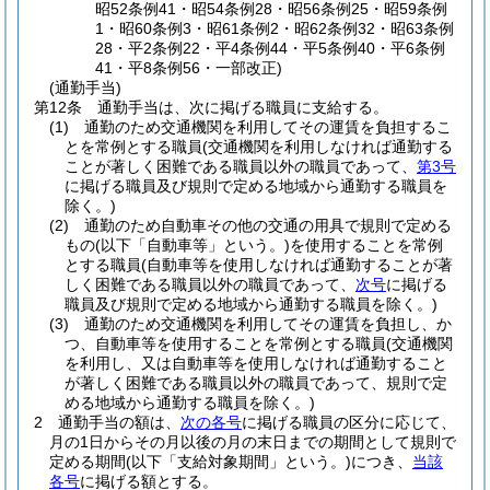
昭52条例41・昭54条例28・昭56条例25・昭59条例
1・昭60条例3・昭61条例2・昭62条例32・昭63条例
28・平2条例22・平4条例44・平5条例40・平6条例
41・平8条例56・一部改正)
(通勤手当)
第12条
通勤手当は、次に掲げる職員に支給する。
(1)
通勤のため交通機関を利用してその運賃を負担するこ
とを常例とする職員
(交通機関を利用しなければ通勤する
ことが著しく困難である職員以外の職員であって、
第3号
に掲げる職員及び規則で定める地域から通勤する職員を
除く。)
(2)
通勤のため自動車その他の交通の用具で規則で定める
もの
(以下「自動車等」という。)
を使用することを常例
とする職員
(自動車等を使用しなければ通勤することが著
しく困難である職員以外の職員であって、
次号
に掲げる
職員及び規則で定める地域から通勤する職員を除く。)
(3)
通勤のため交通機関を利用してその運賃を負担し、か
つ、自動車等を使用することを常例とする職員
(交通機関
を利用し、又は自動車等を使用しなければ通勤すること
が著しく困難である職員以外の職員であって、規則で定
める地域から通勤する職員を除く。)
2
通勤手当の額は、
次の各号
に掲げる職員の区分に応じて、
月の1日からその月以後の月の末日までの期間として規則で
定める期間
(以下「支給対象期間」という。)
につき、
当該
各号
に掲げる額とする。