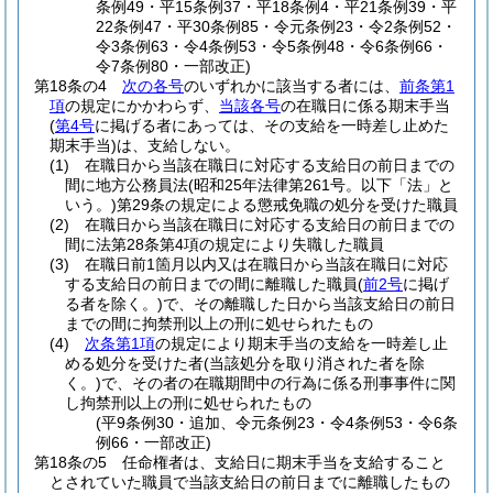
条例49・平15条例37・平18条例4・平21条例39・平
22条例47・平30条例85・令元条例23・令2条例52・
令3条例63・令4条例53・令5条例48・令6条例66・
令7条例80・一部改正)
第18条の4
次の各号
のいずれかに該当する者には、
前条第1
項
の規定にかかわらず、
当該各号
の在職日に係る期末手当
(
第4号
に掲げる者にあっては、その支給を一時差し止めた
期末手当)
は、支給しない。
(1)
在職日から当該在職日に対応する支給日の前日までの
間に地方公務員法
(昭和25年法律第261号。以下「法」と
いう。)
第29条の規定による懲戒免職の処分を受けた職員
(2)
在職日から当該在職日に対応する支給日の前日までの
間に法第28条第4項の規定により失職した職員
(3)
在職日前1箇月以内又は在職日から当該在職日に対応
する支給日の前日までの間に離職した職員
(
前2号
に掲げ
る者を除く。)
で、その離職した日から当該支給日の前日
までの間に拘禁刑以上の刑に処せられたもの
(4)
次条第1項
の規定により期末手当の支給を一時差し止
める処分を受けた者
(当該処分を取り消された者を除
く。)
で、その者の在職期間中の行為に係る刑事事件に関
し拘禁刑以上の刑に処せられたもの
(平9条例30・追加、令元条例23・令4条例53・令6条
例66・一部改正)
第18条の5
任命権者は、支給日に期末手当を支給すること
とされていた職員で当該支給日の前日までに離職したもの