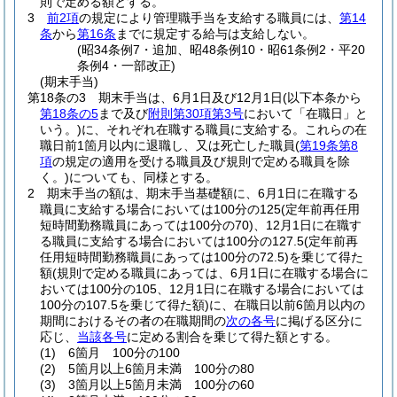
則で定める額とする。
3
前2項
の規定により管理職手当を支給する職員には、
第14
条
から
第16条
までに規定する給与は支給しない。
(昭34条例7・追加、昭48条例10・昭61条例2・平20
条例4・一部改正)
(期末手当)
第18条の3
期末手当は、6月1日及び12月1日
(以下本条から
第18条の5
まで及び
附則第30項第3号
において「在職日」と
いう。)
に、それぞれ在職する職員に支給する。
これらの在
職日前1箇月以内に退職し、又は死亡した職員
(
第19条第8
項
の規定の適用を受ける職員及び規則で定める職員を除
く。)
についても、同様とする。
2
期末手当の額は、期末手当基礎額に、6月1日に在職する
職員に支給する場合においては100分の125
(定年前再任用
短時間勤務職員にあっては100分の70)
、12月1日に在職す
る職員に支給する場合においては100分の127.5
(定年前再
任用短時間勤務職員にあっては100分の72.5)
を乗じて得た
額
(規則で定める職員にあっては、6月1日に在職する場合に
おいては100分の105、12月1日に在職する場合においては
100分の107.5を乗じて得た額)
に、在職日以前6箇月以内の
期間におけるその者の在職期間の
次の各号
に掲げる区分に
応じ、
当該各号
に定める割合を乗じて得た額とする。
(1)
6箇月 100分の100
(2)
5箇月以上6箇月未満 100分の80
(3)
3箇月以上5箇月未満 100分の60