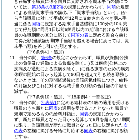
き在職する職員に係る同月に支給される期末手当の額につ
いては、
第18条の3第2項
の規定にかかわらず、
同項
の規定
による当該期末手当の額
(以下「期末手当額」という。)
か
ら当該職員に対して平成6年12月に支給されるべき期末手
当に係る
同項
に規定する期末手当基礎額に100分の10を乗
じて得た額に同月1日以前6箇月以内の期間における当該職
員の在職期間の区分に応じて
同項の表
に定める割合を乗じ
て得た額
(当該額が期末手当額を超える場合にあっては、期
末手当額)
を差し引いた額とする。
(平6条例41・追加)
11
当分の間、
第6条
の規定にかかわらず、職員が負傷
(公務
上の負傷及び通勤による負傷を除く。)
又は疾病
(公務上の
疾病及び通勤による疾病を除く。)
に係る療養のための病気
休暇の開始の日から起算して90日を超えて引き続き勤務し
ないときは、その期間経過後の当該病気休暇につき、給料
の月額及びこれに対する地域手当の月額の合計額の半額を
減ずる。
(平7条例10・追加、平18条例4・一部改正)
12
当分の間、
別表第1
に定める給料表の1級の適用を受ける
職員のうち新たに
同表
の適用を受けることとなった職員で
規則で定めるものの給料月額は、
同表
の規定にかかわら
ず、新たに職員となった日から起算して6月を超えない期間
に限り、当該職員が新たに職員となった日に決定された
次
の表
の左欄に掲げる号給に対応する
同表
の右欄に掲げる額
とする。