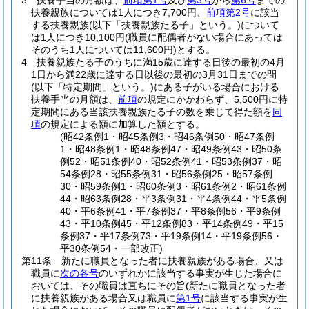
3
扶養手当の月額は、
前項第1号
及び
第3号
から
第6号
までの
扶養親族については1人につき7,700円、
前項第2号
に該当
する扶養親族
(以下「扶養親族たる子」という。)
について
は1人につき10,100円
(職員に配偶者がない場合にあっては
そのうち1人については11,600円)
とする。
4
扶養親族たる子のうちに満15歳に達する日後の最初の4月
1日から満22歳に達する日以後の最初の3月31日までの間
(以下「特定期間」という。)
にある子がいる場合における
扶養手当の月額は、
前項
の規定にかかわらず、5,500円に特
定期間にある当該扶養親族たる子の数を乗じて得た額を
同
項
の規定による額に加算した額とする。
(昭42条例1・昭45条例3・昭46条例50・昭47条例
1・昭48条例1・昭48条例47・昭49条例43・昭50条
例52・昭51条例40・昭52条例41・昭53条例37・昭
54条例28・昭55条例31・昭56条例25・昭57条例
30・昭59条例1・昭60条例3・昭61条例2・昭61条例
44・昭63条例28・平3条例31・平4条例44・平5条例
40・平6条例41・平7条例37・平8条例56・平9条例
43・平10条例45・平12条例83・平14条例49・平15
条例37・平17条例73・平19条例14・平19条例56・
平30条例54・一部改正)
第11条
新たに職員となった者に扶養親族がある場合、又は
職員に
次の各号
のいずれかに該当する事実が生じた場合に
おいては、その職員は直ちにその旨
(新たに職員となった者
に扶養親族がある場合又は職員に
第1号
に該当する事実が生