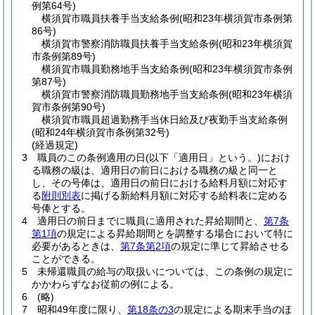
例第64号)
横須賀市職員扶養手当支給条例
(昭和23年横須賀市条例第
86号)
横須賀市警察消防職員扶養手当支給条例
(昭和23年横須賀
市条例第89号)
横須賀市職員勤務地手当支給条例
(昭和23年横須賀市条例
第87号)
横須賀市警察消防職員勤務地手当支給条例
(昭和23年横須
賀市条例第90号)
横須賀市職員超過勤務手当休日給及び夜勤手当支給条例
(昭和24年横須賀市条例第32号)
(経過規定)
3
職員のこの条例適用の日
(以下「適用日」という。)
におけ
る職務の級は、適用日の前日における職務の級と同一と
し、その号俸は、適用日の前日における給料月額に対応す
る
附則別表
に掲げる新給料月額に対応する給料表に定める
号俸とする。
4
適用日の前日までに職員に適用された昇給期間と、
第7条
第1項
の規定による昇給期間とを調整する場合において特に
必要があるときは、
第7条第2項
の規定に準じて昇給させる
ことができる。
5
未帰還職員の給与の取扱いについては、この条例の規定に
かかわらずなお従前の例による。
6
(略)
7
昭和49年度に限り、
第18条の3
の規定による期末手当のほ