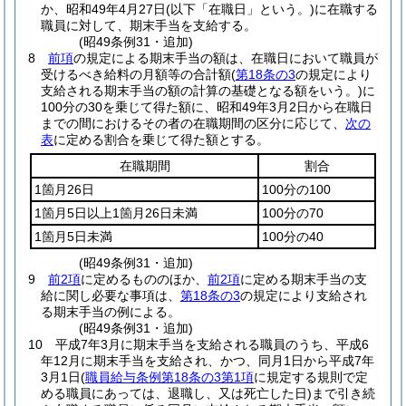
か、昭和49年4月27日
(以下「在職日」という。)
に在職する
職員に対して、期末手当を支給する。
(昭49条例31・追加)
8
前項
の規定による期末手当の額は、在職日において職員が
受けるべき給料の月額等の合計額
(
第18条の3
の規定により
支給される期末手当の額の計算の基礎となる額をいう。)
に
100分の30を乗じて得た額に、昭和49年3月2日から在職日
までの間におけるその者の在職期間の区分に応じて、
次の
表
に定める割合を乗じて得た額とする。
在職期間
割合
1箇月26日
100分の100
1箇月5日以上1箇月26日未満
100分の70
1箇月5日未満
100分の40
(昭49条例31・追加)
9
前2項
に定めるもののほか、
前2項
に定める期末手当の支
給に関し必要な事項は、
第18条の3
の規定により支給され
る期末手当の例による。
(昭49条例31・追加)
10
平成7年3月に期末手当を支給される職員のうち、平成6
年12月に期末手当を支給され、かつ、同月1日から平成7年
3月1日
(
職員給与条例第18条の3第1項
に規定する規則で定
める職員にあっては、退職し、又は死亡した日)
まで引き続