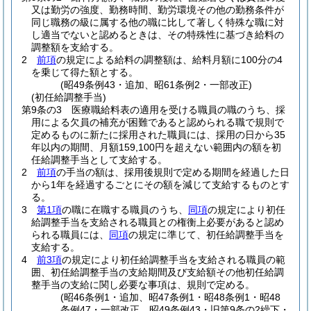
又は勤労の強度、勤務時間、勤労環境その他の勤務条件が
同じ職務の級に属する他の職に比して著しく特殊な職に対
し適当でないと認めるときは、その特殊性に基づき給料の
調整額を支給する。
2
前項
の規定による給料の調整額は、給料月額に100分の4
を乗じて得た額とする。
(昭49条例43・追加、昭61条例2・一部改正)
(初任給調整手当)
第9条の3
医療職給料表の適用を受ける職員の職のうち、採
用による欠員の補充が困難であると認められる職で規則で
定めるものに新たに採用された職員には、採用の日から35
年以内の期間、月額159,100円を超えない範囲内の額を初
任給調整手当として支給する。
2
前項
の手当の額は、採用後規則で定める期間を経過した日
から1年を経過するごとにその額を減じて支給するものとす
る。
3
第1項
の職に在職する職員のうち、
同項
の規定により初任
給調整手当を支給される職員との権衡上必要があると認め
られる職員には、
同項
の規定に準じて、初任給調整手当を
支給する。
4
前3項
の規定により初任給調整手当を支給される職員の範
囲、初任給調整手当の支給期間及び支給額その他初任給調
整手当の支給に関し必要な事項は、規則で定める。
(昭46条例1・追加、昭47条例1・昭48条例1・昭48
条例47・一部改正、昭49条例43・旧第9条の2繰下・