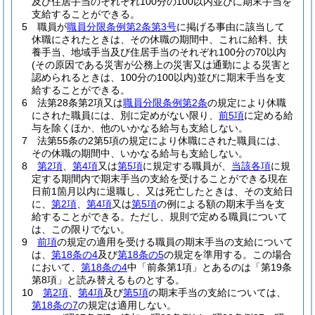
及び住居手当のそれぞれ100分の100以内並びに期末手当を
支給することができる。
5
職員が
職員分限条例第2条第3号
に掲げる事由に該当して
休職にされたときは、その休職の期間中、これに給料、扶
養手当、地域手当及び住居手当のそれぞれ100分の70以内
(その原因である災害が公務上の災害又は通勤による災害と
認められるときは、100分の100以内)
並びに期末手当を支
給することができる。
6
法第28条第2項又は
職員分限条例第2条
の規定により休職
にされた職員には、別に定めがない限り、
前5項
に定める給
与を除くほか、他のいかなる給与も支給しない。
7
法第55条の2第5項の規定により休職にされた職員には、
その休職の期間中、いかなる給与も支給しない。
8
第2項
、
第4項
又は
第5項
に規定する職員が、
当該各項
に規
定する期間内で期末手当の支給を受けることができる現在
日前1箇月以内に退職し、又は死亡したときは、その支給日
に、
第2項
、
第4項
又は
第5項
の例による額の期末手当を支
給することができる。
ただし、規則で定める職員について
は、この限りでない。
9
前項
の規定の適用を受ける職員の期末手当の支給について
は、
第18条の4
及び
第18条の5
の規定を準用する。
この場合
において、
第18条の4
中「前条第1項」とあるのは「第19条
第8項」と読み替えるものとする。
10
第2項
、
第4項
及び
第5項
の期末手当の支給については、
第18条の7
の規定は適用しない。