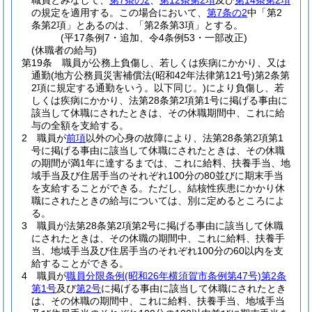
職員とみなして、
第7条の2
、
第12条第2項
及び
第14条第2項
の規定を適用する。
この場合において、
第7条の2
中「第2
条第2項」とあるのは、「第2条第3項」とする。
(平17条例7・追加、令4条例53・一部改正)
(休職者の給与)
第19条
職員が公務上負傷し、若しくは疾病にかかり、又は
通勤
(地方公務員災害補償法
(昭和42年法律第121号)
第2条第
2項に規定する通勤をいう。以下同じ。)
により負傷し、若
しくは疾病にかかり、法第28条第2項第1号に掲げる事由に
該当して休職にされたときは、その休職期間中、これに給
与の全額を支給する。
2
職員が
前項
以外の心身の故障により、法第28条第2項第1
号に掲げる事由に該当して休職にされたときは、その休職
の期間が満1年に達するまでは、これに給料、扶養手当、地
域手当及び住居手当のそれぞれ100分の80並びに期末手当
を支給することができる。
ただし、結核性疾患にかかり休
職にされたときの給与については、別に定めるところによ
る。
3
職員が法第28条第2項第2号に掲げる事由に該当して休職
にされたときは、その休職の期間中、これに給料、扶養手
当、地域手当及び住居手当のそれぞれ100分の60以内を支
給することができる。
4
職員が
職員分限条例
(昭和26年横須賀市条例第47号)
第2条
第1号
及び
第2号
に掲げる事由に該当して休職にされたとき
は、その休職の期間中、これに給料、扶養手当、地域手当