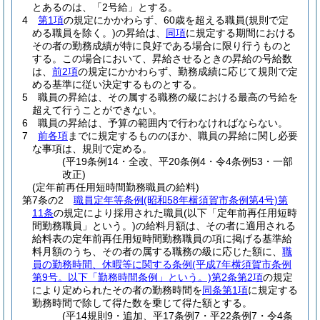
とあるのは、「2号給」とする。
4
第1項
の規定にかかわらず、60歳を超える職員
(規則で定
める職員を除く。)
の昇給は、
同項
に規定する期間における
その者の勤務成績が特に良好である場合に限り行うものと
する。
この場合において、昇給させるときの昇給の号給数
は、
前2項
の規定にかかわらず、勤務成績に応じて規則で定
める基準に従い決定するものとする。
5
職員の昇給は、その属する職務の級における最高の号給を
超えて行うことができない。
6
職員の昇給は、予算の範囲内で行わなければならない。
7
前各項
までに規定するもののほか、職員の昇給に関し必要
な事項は、規則で定める。
(平19条例14・全改、平20条例4・令4条例53・一部
改正)
(定年前再任用短時間勤務職員の給料)
第7条の2
職員定年等条例
(昭和58年横須賀市条例第4号)
第
11条
の規定により採用された職員
(以下「定年前再任用短時
間勤務職員」という。)
の給料月額は、その者に適用される
給料表の定年前再任用短時間勤務職員の項に掲げる基準給
料月額のうち、その者の属する職務の級に応じた額に、
職
員の勤務時間、休暇等に関する条例
(平成7年横須賀市条例
第9号。以下「勤務時間条例」という。)
第2条第2項
の規定
により定められたその者の勤務時間を
同条第1項
に規定する
勤務時間で除して得た数を乗じて得た額とする。
(平14規則9・追加、平17条例7・平22条例7・令4条