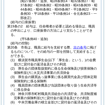
(昭27条例7・追加、昭28条例14・昭32条例27・昭
37条例2・昭38条例2・昭39条例3・昭43条例39・昭
44条例1・昭46条例1・昭49条例7・平2条例22・平9
条例30・平18条例4・平19条例14・令元条例23・一
部改正)
(給与の口座振替)
第19条の2
給与は、任命権者が必要と認める場合は、職員
の申出により、口座振替の方法により支払うことができ
る。
(平5条例40・追加)
(給与の控除)
第20条
市長は、職員に給与を支給する際、
次の各号
に掲げ
るものについて、その給与の一部を控除して支給すること
ができる。
(1)
横須賀市職員厚生会
(以下「厚生会」という。)
の会費
並びに貸付金の返済金及びその利息
(2)
厚生会の団体取扱契約に係る生命保険及び損害保険の
保険料並びに火災共済事業の共済掛金
(3)
厚生会の購買あっ旋事業に係る購買代金及び団体定期
保険契約に係る保険料
(4)
職員団体の団体費及び当該団体が取り扱う生命共済等
に係る掛金
(5)
神奈川県市町村職員共済組合の共済貯金、共済制度補
完事業の保険料並びに貸付金の返済金及びその利息
(6)
中央労働金庫の積立金並びに貸付金の返済金及びその