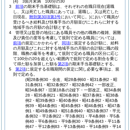
(4)
3箇月未満 100分の30
3
前項
の期末手当基礎額は、それぞれの在職日現在
(退職
し、又は死亡した職員にあっては、退職し、又は死亡した
日現在。
附則第30項第3号
において同じ。)
において職員が
受けるべき給料及び扶養手当の月額並びにこれらに対する
地域手当の月額の合計額とする。
4
管理又は監督の地位にある職員その他の職務の複雑、困難
及び責任の度等を考慮して規則で定める職員については、
前項
の規定にかかわらず、
同項
に規定する合計額に、給料
の月額及びこれに対する地域手当の月額の合計額に職の段
階、職務の級等を考慮して規則で定める職員の区分に応じ
て100分の20を超えない範囲内で規則で定める割合を乗じ
て得た額を加算した額を
第2項
の期末手当基礎額とする。
5
第2項
に規定する在職期間の算定に関し必要な事項は、規
則で定める。
(昭28条例30・全改、昭28条例60・昭31条例2・昭
31条例31・昭32条例27・昭32条例42・一部改正、
昭34条例7・旧第18条の2繰下・一部改正、昭34条例
28・昭35条例21・昭36条例3・昭37条例1・昭38条
例2・昭39条例3・昭40条例4・昭41条例2・昭43条
例39・昭44条例1・昭45条例3・昭46条例1・昭47条
例1・昭49条例43・昭51条例40・昭53条例37・平元
条例32・平2条例22・平3条例31・平4条例8・平5条
例40・平6条例41・平9条例30・平9条例43・平11条
例47・平12条例83・平13条例40・平14条例9・平14