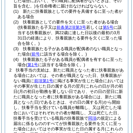
じた場合において、その職員に配偶者がないときは、その
旨を含む。)
を任命権者に届け出なければならない。
(1)
新たに扶養親族としての要件を具備するに至った者が
ある場合
(2)
扶養親族としての要件を欠くに至った者がある場合
(扶養親族たる子又は
前条第2項第3号
若しくは
第5号
に該
当する扶養親族が、満22歳に達した日以後の最初の3月
31日の経過により、扶養親族たる要件を欠くに至った場
合を除く。)
(3)
扶養親族たる子がある職員が配偶者のない職員となっ
た場合
(
前号
に該当する場合を除く。)
(4)
扶養親族たる子がある職員が配偶者を有するに至った
場合
(
第1号
に該当する場合を除く。)
2
扶養手当の支給は、新たに職員となった者に扶養親族があ
る場合においては、その者が職員となった日、扶養親族が
ない職員に
前項第1号
に掲げる事実が生じた場合においては
その事実が生じた日の属する月の翌月
(これらの日が月の初
日
(月の初日が勤務を要しない日であり、その日の翌日に新
たに職員となった者に扶養親族がある場合には、新たに職
員となった日)
であるときは、その日の属する月)
から開始
し、扶養手当を受けている職員が離職し、又は死亡した場
合においてはそれぞれその者が離職し、又は死亡した日、
扶養手当を受けている職員の扶養親族で
同項
の規定による
届出に係るもののすべてが扶養親族たる要件を欠くに至っ
た場合においてはその事実が生じた日の属する月
(これらの