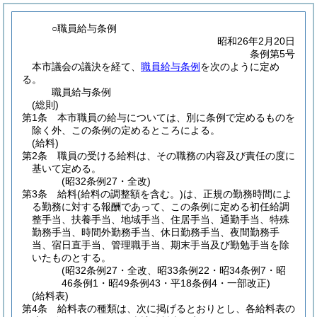
○職員給与条例
昭和26年2月20日
条例第5号
本市議会の議決を経て、
職員給与条例
を次のように定め
る。
職員給与条例
(総則)
第1条
本市職員の給与については、別に条例で定めるものを
除く外、この条例の定めるところによる。
(給料)
第2条
職員の受ける給料は、その職務の内容及び責任の度に
基いて定める。
(昭32条例27・全改)
第3条
給料
(給料の調整額を含む。)
は、正規の勤務時間によ
る勤務に対する報酬であって、この条例に定める初任給調
整手当、扶養手当、地域手当、住居手当、通勤手当、特殊
勤務手当、時間外勤務手当、休日勤務手当、夜間勤務手
当、宿日直手当、管理職手当、期末手当及び勤勉手当を除
いたものとする。
(昭32条例27・全改、昭33条例22・昭34条例7・昭
46条例1・昭49条例43・平18条例4・一部改正)
(給料表)
第4条
給料表の種類は、次に掲げるとおりとし、各給料表の