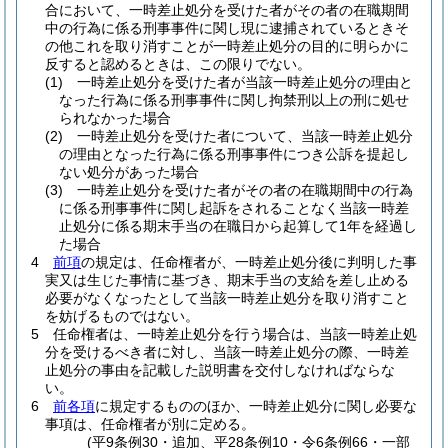
合において、一時差止処分を受けた者がその者の在職期間
中の行為に係る刑事事件に関し現に逮捕されているときそ
の他これを取り消すことが一時差止処分の目的に明らかに
反すると認めるときは、この限りでない。
(1)
一時差止処分を受けた者が当該一時差止処分の理由と
なった行為に係る刑事事件に関し拘禁刑以上の刑に処せ
られなかった場合
(2)
一時差止処分を受けた者について、当該一時差止処分
の理由となった行為に係る刑事事件につき公訴を提起し
ない処分があった場合
(3)
一時差止処分を受けた者がその者の在職期間中の行為
に係る刑事事件に関し起訴をされることなく当該一時差
止処分に係る期末手当の在職日から起算して1年を経過し
た場合
4
前項
の規定は、任命権者が、一時差止処分後に判明した事
実又は生じた事情に基づき、期末手当の支給を差し止める
必要がなくなったとして当該一時差止処分を取り消すこと
を妨げるものではない。
5
任命権者は、一時差止処分を行う場合は、当該一時差止処
分を受けるべき者に対し、当該一時差止処分の際、一時差
止処分の事由を記載した説明書を交付しなければならな
い。
6
前各項
に規定するもののほか、一時差止処分に関し必要な
事項は、任命権者が別に定める。
(平9条例30・追加、平28条例10・令6条例66・一部