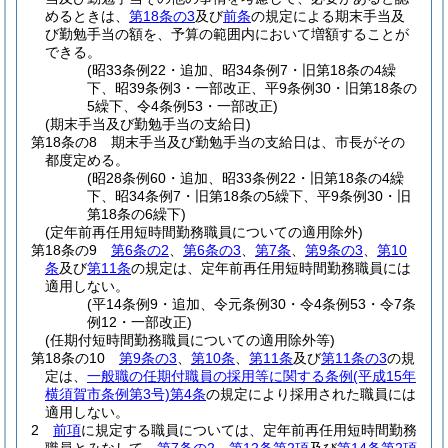
めるときは、
第18条の3
及び
前条
の規定による期末手当及
び勤勉手当の額を、予算の範囲内において増額することが
できる。
(昭33条例22・追加、昭34条例7・旧第18条の4繰
下、昭39条例3・一部改正、平9条例30・旧第18条の
5繰下、令4条例53・一部改正)
(期末手当及び勤勉手当の支給日)
第18条の8
期末手当及び勤勉手当の支給日は、市長がその
都度定める。
(昭28条例60・追加、昭33条例22・旧第18条の4繰
下、昭34条例7・旧第18条の5繰下、平9条例30・旧
第18条の6繰下)
(定年前再任用短時間勤務職員についての適用除外)
第18条の9
第6条の2
、
第6条の3
、
第7条
、
第9条の3
、
第10
条
及び
第11条
の規定は、定年前再任用短時間勤務職員には
適用しない。
(平14条例9・追加、令元条例30・令4条例53・令7条
例12・一部改正)
(任期付短時間勤務職員についての適用除外等)
第18条の10
第9条の3
、
第10条
、
第11条
及び
第11条の3
の規
定は、
一般職の任期付職員の採用等に関する条例
(平成15年
横須賀市条例第3号)
第4条
の規定により採用された職員には
適用しない。
2
前項
に規定する職員については、定年前再任用短時間勤務