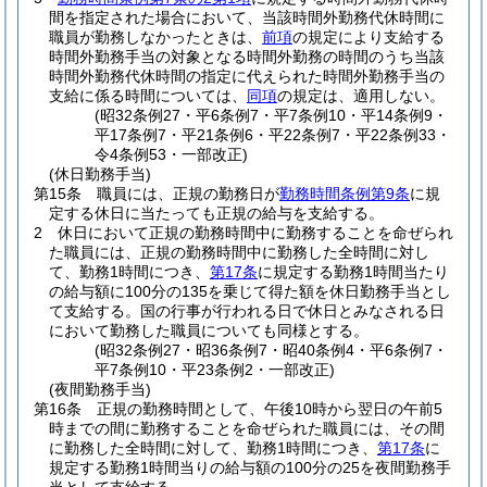
間を指定された場合において、当該時間外勤務代休時間に
職員が勤務しなかったときは、
前項
の規定により支給する
時間外勤務手当の対象となる時間外勤務の時間のうち当該
時間外勤務代休時間の指定に代えられた時間外勤務手当の
支給に係る時間については、
同項
の規定は、適用しない。
(昭32条例27・平6条例7・平7条例10・平14条例9・
平17条例7・平21条例6・平22条例7・平22条例33・
令4条例53・一部改正)
(休日勤務手当)
第15条
職員には、正規の勤務日が
勤務時間条例第9条
に規
定する休日に当たっても正規の給与を支給する。
2
休日において正規の勤務時間中に勤務することを命ぜられ
た職員には、正規の勤務時間中に勤務した全時間に対し
て、勤務1時間につき、
第17条
に規定する勤務1時間当たり
の給与額に100分の135を乗じて得た額を休日勤務手当とし
て支給する。
国の行事が行われる日で休日とみなされる日
において勤務した職員についても同様とする。
(昭32条例27・昭36条例7・昭40条例4・平6条例7・
平7条例10・平23条例2・一部改正)
(夜間勤務手当)
第16条
正規の勤務時間として、午後10時から翌日の午前5
時までの間に勤務することを命ぜられた職員には、その間
に勤務した全時間に対して、勤務1時間につき、
第17条
に
規定する勤務1時間当りの給与額の100分の25を夜間勤務手