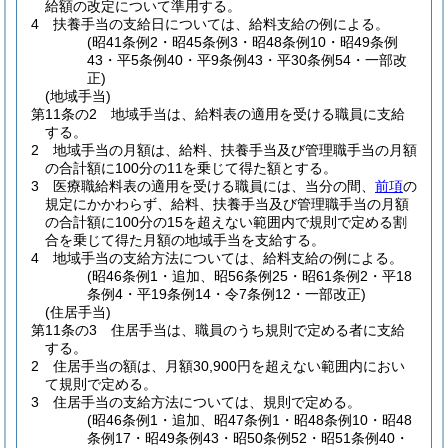
給額の改定について準用する。
4
扶養手当の支給日については、給料支給の例による。
(昭41条例2・昭45条例3・昭48条例10・昭49条例
43・平5条例40・平9条例43・平30条例54・一部改
正)
(地域手当)
第11条の2
地域手当は、給料表の適用を受ける職員に支給
する。
2
地域手当の月額は、給料、扶養手当及び管理職手当の月額
の合計額に100分の11を乗じて得た額とする。
3
医療職給料表の適用を受ける職員には、当分の間、
前項
の
規定にかかわらず、給料、扶養手当及び管理職手当の月額
の合計額に100分の15を超えない範囲内で規則で定める割
合を乗じて得た月額の地域手当を支給する。
4
地域手当の支給方法については、給料支給の例による。
(昭46条例1・追加、昭56条例25・昭61条例2・平18
条例4・平19条例14・令7条例12・一部改正)
(住居手当)
第11条の3
住居手当は、職員のうち規則で定める者に支給
する。
2
住居手当の額は、月額30,900円を超えない範囲内におい
て規則で定める。
3
住居手当の支給方法については、規則で定める。
(昭46条例1・追加、昭47条例1・昭48条例10・昭48
条例17・昭49条例43・昭50条例52・昭51条例40・