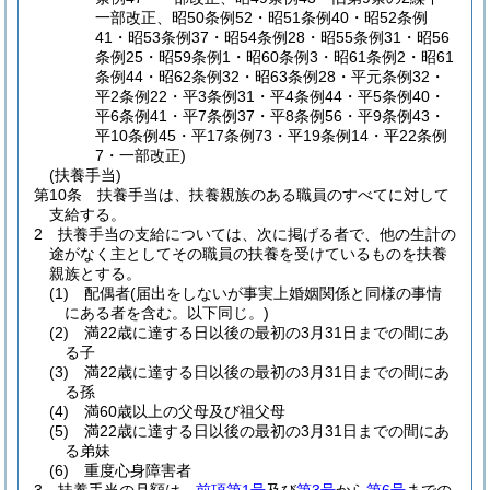
一部改正、昭50条例52・昭51条例40・昭52条例
41・昭53条例37・昭54条例28・昭55条例31・昭56
条例25・昭59条例1・昭60条例3・昭61条例2・昭61
条例44・昭62条例32・昭63条例28・平元条例32・
平2条例22・平3条例31・平4条例44・平5条例40・
平6条例41・平7条例37・平8条例56・平9条例43・
平10条例45・平17条例73・平19条例14・平22条例
7・一部改正)
(扶養手当)
第10条
扶養手当は、扶養親族のある職員のすべてに対して
支給する。
2
扶養手当の支給については、次に掲げる者で、他の生計の
途がなく主としてその職員の扶養を受けているものを扶養
親族とする。
(1)
配偶者
(届出をしないが事実上婚姻関係と同様の事情
にある者を含む。以下同じ。)
(2)
満22歳に達する日以後の最初の3月31日までの間にあ
る子
(3)
満22歳に達する日以後の最初の3月31日までの間にあ
る孫
(4)
満60歳以上の父母及び祖父母
(5)
満22歳に達する日以後の最初の3月31日までの間にあ
る弟妹
(6)
重度心身障害者