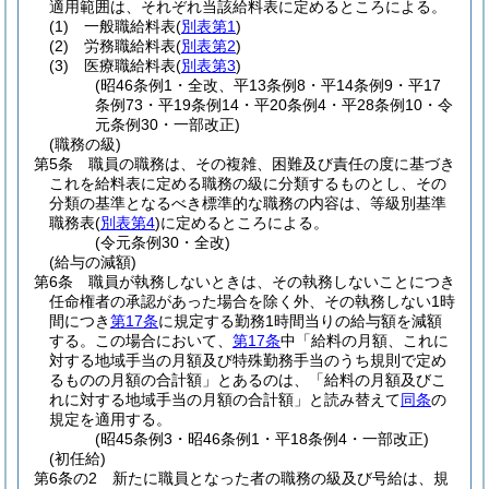
適用範囲は、それぞれ当該給料表に定めるところによる。
(1)
一般職給料表
(
別表第1
)
(2)
労務職給料表
(
別表第2
)
(3)
医療職給料表
(
別表第3
)
(昭46条例1・全改、平13条例8・平14条例9・平17
条例73・平19条例14・平20条例4・平28条例10・令
元条例30・一部改正)
(職務の級)
第5条
職員の職務は、その複雑、困難及び責任の度に基づき
これを給料表に定める職務の級に分類するものとし、その
分類の基準となるべき標準的な職務の内容は、等級別基準
職務表
(
別表第4
)
に定めるところによる。
(令元条例30・全改)
(給与の減額)
第6条
職員が執務しないときは、その執務しないことにつき
任命権者の承認があった場合を除く外、その執務しない1時
間につき
第17条
に規定する勤務1時間当りの給与額を減額
する。
この場合において、
第17条
中「給料の月額、これに
対する地域手当の月額及び特殊勤務手当のうち規則で定め
るものの月額の合計額」とあるのは、「給料の月額及びこ
れに対する地域手当の月額の合計額」と読み替えて
同条
の
規定を適用する。
(昭45条例3・昭46条例1・平18条例4・一部改正)
(初任給)
第6条の2
新たに職員となった者の職務の級及び号給は、規