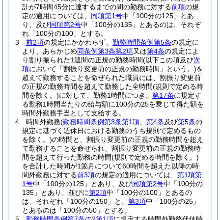
計が7時間45分に達するまでの間の勤務に対する
前項
の規
定の適用については、
同項第1号
中「100分の125」とあ
り、及び
同項第2号
中「100分の135」とあるのは、それぞ
れ「100分の100」とする。
3
前2項
の規定にかかわらず、
勤務時間条例第5条
の規定に
より、あらかじめ
同条例第3条第2項
又は
第4条
の規定によ
り割り振られた1週間の正規の勤務時間
(以下この項及び
次
項
において「割振り変更前の正規の勤務時間」という。)
を
超えて勤務することを命ぜられた職員には、割振り変更前
の正規の勤務時間を超えて勤務した全時間
(規則で定める時
間を除く。)
に対して、勤務1時間につき、
第17条
に規定す
る勤務1時間当たりの給与額に100分の25を乗じて得た額を
時間外勤務手当として支給する。
4
時間外勤務
(
勤務時間条例第3条第1項
、
第4条
及び
第5条
の
規定に基づく週休日における勤務のうち規則で定めるもの
を除く。)
の時間と、割振り変更前の正規の勤務時間を超え
て勤務することを命ぜられ、割振り変更前の正規の勤務時
間を超えて行った勤務の時間
(規則で定める時間を除く。)
を合計した時間が1箇月について60時間を超えた以降の時
間外勤務に対する
前3項
の規定の適用については、
第1項第
1号
中「100分の125」とあり、及び
同項第2号
中「100分の
135」とあり、並びに
第2項
中「100分の100」とあるの
は、それぞれ「100分の150」と、
第3項
中「100分の25」
とあるのは「100分の50」とする。
5
勤務時間条例第7条の2第1項
に規定する時間外勤務代休時