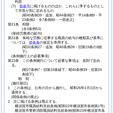
利息
(7)
前各号
に掲げるもののほか、これらに準ずるものとし
て市長が別に定めるもの
(昭40条例39・追加、昭44条例27・平14条例9・平
23条例2・令7条例80・一部改正)
第21条
削除
(令3条例53)
(単純労務者の給与)
第22条
単純な労務に従事する職員の給与の種類及び基準に
ついては、
前各条
の規定を準用する。
(昭32条例27・追加、昭40条例39・旧第19条の3繰
下)
(条例施行上の必要事項)
第23条
この条例施行について必要な事項は、規則で定め
る。
(昭27条例7・旧第19条繰下、昭40条例39・旧第20
条繰下)
附
則
(施行期日)
1
この条例は、公布の日から施行し、昭和26年1月1日から
適用する。
(関係条例の廃止)
2
次に掲げる条例は廃止する。
横須賀市職員給料支給条例
(昭和22年横須賀市条例第1号)
横須賀市警察消防職員給料支給条例
(昭和23年横須賀市条