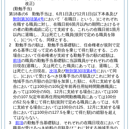
改正)
(勤勉手当)
第18条の6
勤勉手当は、6月1日及び12月1日
(以下本条及び
附則第30項第4号
において「在職日」という。)
にそれぞれ
在職する職員に対し、在職日前6箇月以内の期間におけるそ
の者の勤務成績に応じて支給する。
これらの在職日前1箇月
以内に退職し、又は死亡した職員
(規則で定める職員を除
く。)
についても、同様とする。
2
勤勉手当の額は、勤勉手当基礎額に、任命権者が規則で定
める基準に従って定める割合を乗じて得た額とする。
この
場合において任命権者が支給する勤勉手当の額の総額は、
前項
の職員の勤勉手当基礎額に当該職員がそれぞれの在職
日現在
(退職し、又は死亡した職員にあっては、退職し、又
は死亡した日現在。
次項
及び
附則第30項第4号
において同
じ。)
において受けるべき扶養手当の月額及びこれに対する
地域手当の月額の合計額を加算した額に、6月に支給する場
合においては100分の105
(定年前再任用短時間勤務職員に
あっては100分の50)
、12月に支給する場合においては100
分の107.5
(定年前再任用短時間勤務職員にあっては100分
の52.5)
を乗じて得た額
(規則で定める職員にあっては、6月
に支給する場合においては100分の125、12月に支給する場
合においては100分の127.5を乗じて得た額)
の総額を超え
てはならない。
3
前項
の勤勉手当基礎額は、それぞれの在職日現在において
職員が受けるべき給料の月額及びこれに対する地域手当の