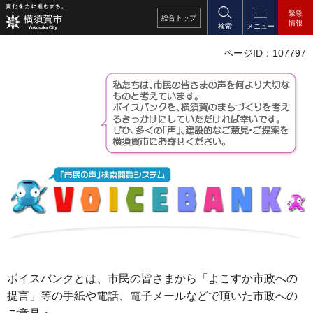
緊急
総合
トップ
情報
検索
メニュー
ページID：107797
ボイスバンクとは、市民の皆さまから「よこすか市政への
提言」等の手紙や電話、電子メールなどで頂いた市政への