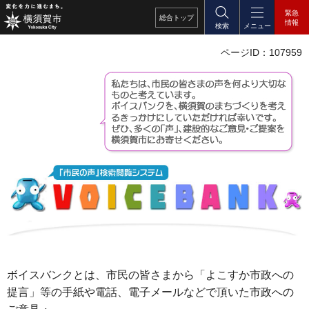
緊急
総合
トップ
情報
検索
メニュー
ページID：107959
ボイスバンクとは、市民の皆さまから「よこすか市政への
提言」等の手紙や電話、電子メールなどで頂いた市政への