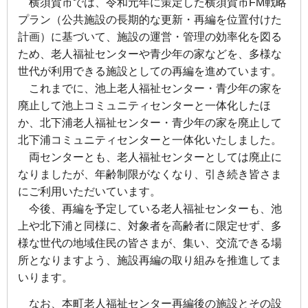
横須賀市では、令和元年に策定した横須賀市FM戦略
プラン（公共施設の長期的な更新・再編を位置付
けた
計画）に基づいて、施設の運営・管理の効率化を図る
ため、老人福祉センターや青少年の家などを、
多様な
世代が利用できる施設としての再編を進めています。
これまでに、池上老人福祉センター・青少年の家を
廃止して池上コミュニティセンターと一体化した
ほ
か、北下浦老人福祉センター・青少年の家を廃止して
北下浦コミュニティセンターと一体化いたしま
した。
両センターとも、老人福祉センターとしては廃止に
なりましたが、年齢制限がなくなり、引き続き皆
さま
にご利用いただいています。
今後、再編を予定している老人福祉センターも、池
上や北下浦と同様に、対象者を高齢者に限定せず、
多
様な世代の地域住民の皆さまが、集い、交流できる場
所となりますよう、施設再編の取り組みを推進
してま
いります。
なお、本町老人福祉センター再編後の施設とその設