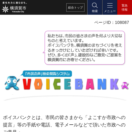
緊急
総合
トップ
情報
検索
メニュー
ページID：108087
ボイスバンクとは、市民の皆さまから「よこすか市政への
提言」等の手紙や電話、電子メールなどで頂いた市政への