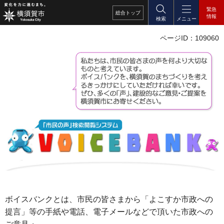
緊急
総合
トップ
情報
検索
メニュー
ページID：109060
ボイスバンクとは、市民の皆さまから「よこすか市政への
提言」等の手紙や電話、電子メールなどで頂いた市政への