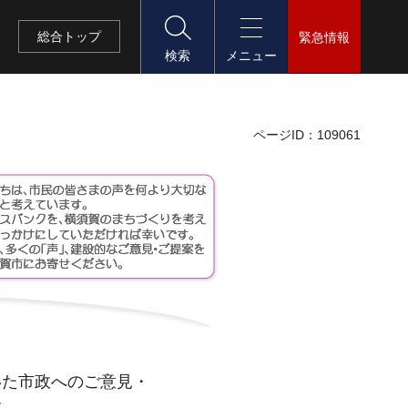
総合
トップ
緊急情報
検索
メニュー
ページID：109061
いた市政へのご意見・
す。