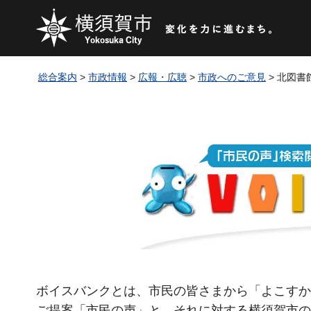
総合案内
>
市政情報
>
広報・広聴
>
市政へのご意見
> 北図
ボイスバンクとは、市民の皆さまから「よこすか
ご提案「市民の声」と、それに対する横須賀市の