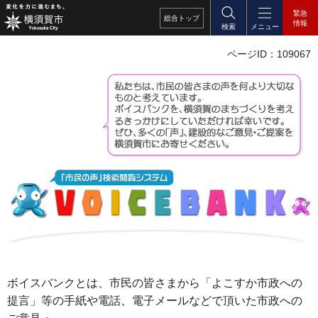
緊急
総合
トップ
情報
検索
メニュー
ページID：109067
ボイスバンクとは、市民の皆さまから「よこすか市政への
提言」等の手紙や電話、電子メールなどで頂いた市政への