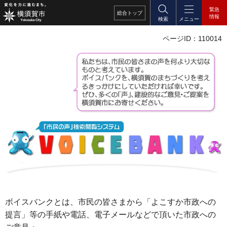
緊急
総合
トップ
情報
検索
メニュー
ページID：110014
ボイスバンクとは、市民の皆さまから「よこすか市政への
提言」等の手紙や電話、電子メールなどで頂いた市政への