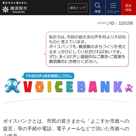
緊急
総合
トップ
情報
検索
メニュー
ページID：110158
ボイスバンクとは、市民の皆さまから「よこすか市政への
提言」等の手紙や電話、電子メールなどで頂いた市政への