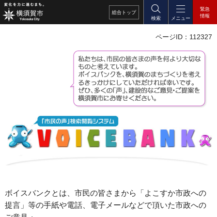
緊急
総合
トップ
情報
検索
メニュー
ページID：112327
ボイスバンクとは、市民の皆さまから「よこすか市政への
提言」等の手紙や電話、電子メールなどで頂いた市政への