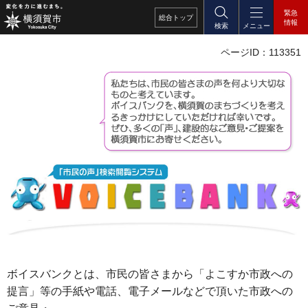
緊急
総合
トップ
情報
検索
メニュー
ページID：113351
ボイスバンクとは、市民の皆さまから「よこすか市政への
提言」等の手紙や電話、電子メールなどで頂いた市政への