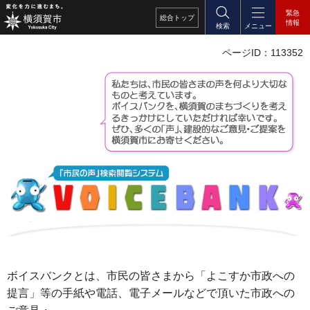
緊急
総合
トップ
情報
検索
メニュー
ページID：113352
ボイスバンクとは、市民の皆さまから「よこすか市政への
提言」等の手紙や電話、電子メールなどで頂いた市政への