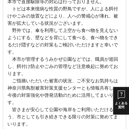
本市で直接駆除等の対応は行っておりません。
トビは本来憶病な性質の野鳥ですが、人による餌付
けやごみの放置などにより、人への警戒心が薄れ、被
害が拡大している状況がございます。
野外では、傘を利用して上空から食べ物を見えない
ようにする、壁などを背にして食べる、食べ物をでき
るだけ隠すなどの対策もご検討いただけますと幸いで
す。
本市が管理するうみかぜ公園などでは、職員が巡回
し、餌付け防止やごみの管理など注意喚起に努めてお
ります。
ご指摘いただいた被害の状況、ご不安なお気持ちは
神奈川県鳥獣被害対策支援センターとも情報共有し、
今後の対策強化や啓発活動のために活用してまいりま
す。
よくある
質問
皆さまが安心して公園や海岸をご利用いただけるよ
う、市としても引き続きできる限りの対策に努めてま
いります。