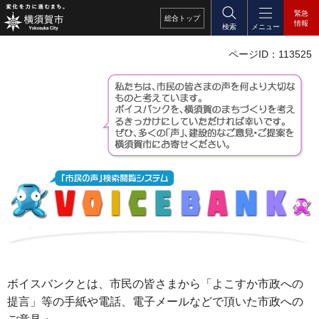
緊急
総合
トップ
情報
検索
メニュー
ページID：113525
ボイスバンクとは、市民の皆さまから「よこすか市政への
提言」等の手紙や電話、電子メールなどで頂いた市政への