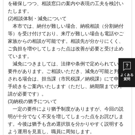
を確保しつつ、相談窓口の案内や表現の工夫を検討い
たします。
(2)相談体制・減免について
本市では、納付が難しい場合、納税相談（分割納付
等）を受け付けており、来庁が難しい場合も電話やご
家族からの相談が可能です。相談先が分かりにくく、
ご負担を増やしてしまった点は改善が必要と受け止め
ています。
減免につきましては、法律や条例で定められている
要件があります。ご相談いただき、減免が可能と判断
よくある
される場合は、担当課（市民税課／納税課）にて申請
質問
手続きをご案内いたします（ただし、納期限までの申
請が必要です）。
(3)納税の猶予について
一定の要件により猶予制度がありますが、今回の説
明が十分でなく不安を増してしまった点をお詫びしま
す。今後は猶予も含め選択肢を分かりやすく説明する
よう運用を見直し、職員に周知します。