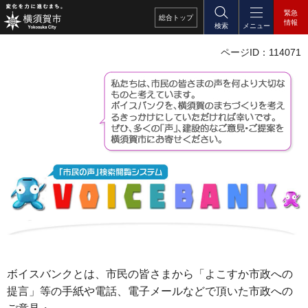
緊急
総合
トップ
情報
検索
メニュー
ページID：114071
ボイスバンクとは、市民の皆さまから「よこすか市政への
提言」等の手紙や電話、電子メールなどで頂いた市政への