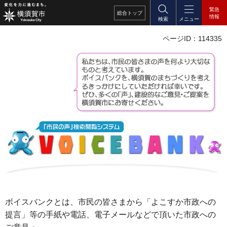
緊急
総合
トップ
情報
検索
メニュー
ページID：114335
ボイスバンクとは、市民の皆さまから「よこすか市政への
提言」等の手紙や電話、電子メールなどで頂いた市政への