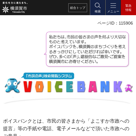
緊急
総合
トップ
情報
検索
メニュー
ページID：115906
ボイスバンクとは、市民の皆さまから「よこすか市政への
提言」等の手紙や電話、電子メールなどで頂いた市政への