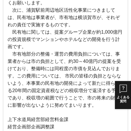
くお願いします。
次に、浦賀駅前周辺地区活性化事業につきまして
は、民有地は事業者が、市有地は横須賀市が、それぞ
れの責任で実施するものです。
民有地に関しては、提案グループ企業が約1,000億円
の投資規模でマンションやホテルなどの開発を行う計
画です。
市有地部分の整備・運営の費用負担については、事
業者からは市の負担として、約30～40億円の提案を受
けており、整備時には同程度の市債を見込んでおりま
す。
この費用については、 市民の皆様の負担とならな
いよう、本事業の民有地の開発によって新たに得られ
る20年間の固定資産税などの税収増分で返済する予定
であり、税収増の範囲で行うことで、市の将来の財政
よくある
質問
に影響が出ないように努めてまいります。
上下水道局経営部経営料金課
経営企画部企画調整課