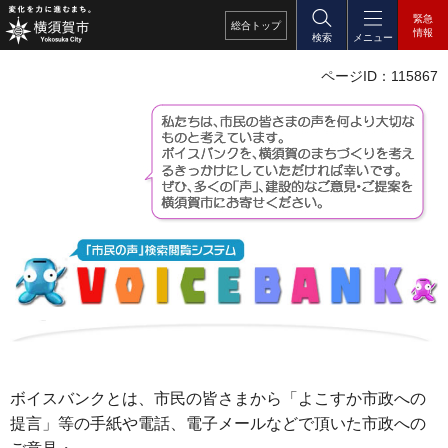
緊急
総合
トップ
情報
検索
メニュー
ページID：115867
ボイスバンクとは、市民の皆さまから「よこすか市政への
提言」等の手紙や電話、電子メールなどで頂いた市政への