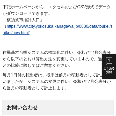
下記ホームページから、エクセルおよびCSV形式でデータ
がダウンロードできます。
「横須賀市推計人口」
（
https://www.city.yokosuka.kanagawa.jp/0830/data/toukei/s
uikei/now.html
）
住民基本台帳システムの標準化に伴い、令和7年7月公表分
から以下のとおり算出方法を変更していますので、過去分
との比較に際してはご留意ください。
よくある
質問
毎月1日付の転出者は、従来は前月の移動者として計上して
いましたが、システムの変更に伴い、令和7年7月公表分か
ら当月の移動者として計上します。
お問い合わせ