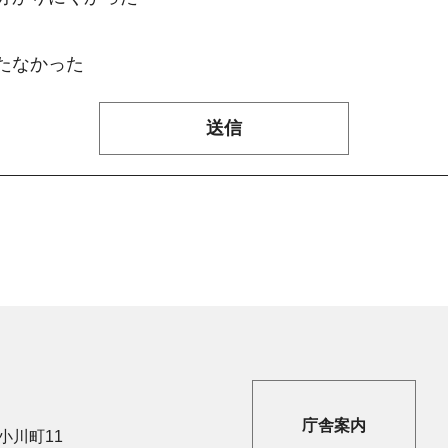
たなかった
庁舎案内
市小川町11